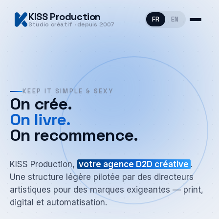
KISS Production
FR
EN
Studio créatif · depuis 2007
KEEP IT SIMPLE & SEXY
On crée.
On livre.
On recommence.
KISS Production,
votre agence D2D créative
.
Une structure légère pilotée par des directeurs
artistiques pour des marques exigeantes — print,
digital et automatisation.