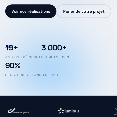
Voir nos réalisations
Parler de votre projet
19+
3 000+
ANS D’EXPÉRIENCE
PROJETS LIVRÉS
90%
DES CORRECTIONS EN –12H